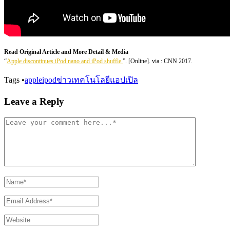
Read Original Article and More Detail & Media
“
Apple discontinues iPod nano and iPod shuffle.
”. [Online]. via : CNN 2017.
Tags
•
apple
ipod
ข่าวเทคโนโลยี
แอปเปิล
Leave a Reply