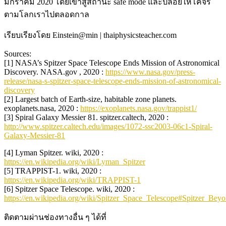
มกราคม 2020 โดยเข้าสู่สถานะ safe mode และปล่อยให้โคจร
ตามโลกเราไปตลอดกาล
เรียบเรียงโดย Einstein@min | thaiphysicsteacher.com
Sources:
[1] NASA’s Spitzer Space Telescope Ends Mission of Astronomical
Discovery. NASA.gov , 2020 :
https://www.nasa.gov/press-
release/nasa-s-spitzer-space-telescope-ends-mission-of-astronomical-
discovery
[2] Largest batch of Earth-size, habitable zone planets.
exoplanets.nasa, 2020 :
https://exoplanets.nasa.gov/trappist1/
[3] Spiral Galaxy Messier 81. spitzer.caltech, 2020 :
http://www.spitzer.caltech.edu/images/1072-ssc2003-06c1-Spiral-
Galaxy-Messier-81
[4] Lyman Spitzer. wiki, 2020 :
https://en.wikipedia.org/wiki/Lyman_Spitzer
[5] TRAPPIST-1. wiki, 2020 :
https://en.wikipedia.org/wiki/TRAPPIST-1
[6] Spitzer Space Telescope. wiki, 2020 :
https://en.wikipedia.org/wiki/Spitzer_Space_Telescope#Spitzer_Bey
ติดตามผ่านช่องทางอื่น ๆ ได้ที่