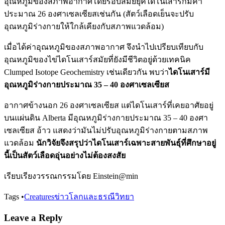
อุณหภูมิของสภาพอากาศโดยรอบสมัยยุคไดโนเสาร์ก็มีค่า
ประมาณ 26 องศาเซลเซียสเช่นกัน (สัตว์เลือดเย็นจะปรับ
อุณหภูมิร่างกายให้ใกล้เคียงกับสภาพแวดล้อม)
เมื่อได้ค่าอุณหภูมิของสภาพอากาศ จึงนำไปเปรียบเทียบกับ
อุณหภูมิของไข่ไดโนเสาร์สมัยที่ยังมีชีวิตอยู่ด้วยเทคนิค
Clumped Isotope Geochemistry เช่นเดียวกัน พบว่า
ไดโนเสาร์มี
อุณหภูมิร่างกายประมาณ 35 – 40 องศาเซลเซียส
อากาศข้างนอก 26 องศาเซลเซียส แต่ไดโนเสาร์ที่เคยอาศัยอยู่
บนแผ่นดิน Alberta มีอุณหภูมิร่างกายประมาณ 35 – 40 องศา
เซลเซียส อ้าว แสดงว่ามันไม่ปรับอุณหภูมิร่างกายตามสภาพ
แวดล้อม
นักวิจัยจึงสรุปว่าไดโนเสาร์เฉพาะสายพันธุ์ที่ศึกษาอยู่
นี้เป็นสัตว์เลือดอุ่นอย่างไม่ต้องสงสัย
เรียบเรียงวรรณกรรมโดย Einstein@min
Tags
•
Creatures
ข่าวโลกและธรณีวิทยา
Leave a Reply