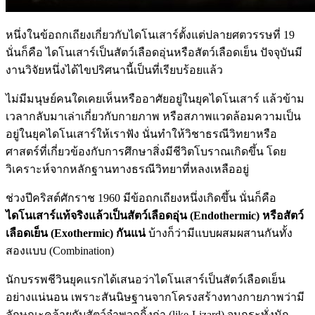
หนึ่งในข้อถกเถียงเกี่ยวกับไดโนเสาร์ตั้งแต่ปลายศตวรรษที่ 19
นั่นก็คือ ไดโนเสาร์เป็นสัตว์เลือดอุ่นหรือสัตว์เลือดเย็น ปัจจุบันมี
งานวิจัยหนึ่งได้ไขปริศนานี้เป็นที่เรียบร้อยแล้ว
ไม่มีมนุษย์คนใดเคยเห็นหรืออาศัยอยู่ในยุคไดโนเสาร์ แล้วข้าม
เวลากลับมาเล่าเกี่ยวกับกายภาพ หรือสภาพแวดล้อมความเป็น
อยู่ในยุคไดโนเสาร์ให้เราฟัง นั่นทำให้วิชาธรณีวิทยาหรือ
ศาสตร์ที่เกี่ยวข้องกับการศึกษาสิ่งมีชีวิตโบราณเกิดขึ้น โดย
วิเคราะห์จากหลักฐานทางธรณีวิทยาที่หลงเหลืออยู่
ช่วงปีคริสต์ศักราช 1960 มีข้อถกเถียงหนึ่งเกิดขึ้น นั่นก็คือ
ไดโนเสาร์แท้จริงแล้วเป็นสัตว์เลือดอุ่น (Endothermic) หรือสัตว์
เลือดเย็น (Exothermic) กันแน่
บ้างก็ว่ามีแบบผสมผสานกันทั้ง
สองแบบ (Combination)
นักบรรพชีวินยุคแรกได้เสนอว่าไดโนเสาร์เป็นสัตว์เลือดเย็น
อย่างแน่นอน เพราะสันนิษฐานจากโครงสร้างทางกายภาพว่ามี
ลักษณะคล้ายกับสัตว์จำพวกกิ้งก่า (like-Lizard) จนกระทั่งนัก