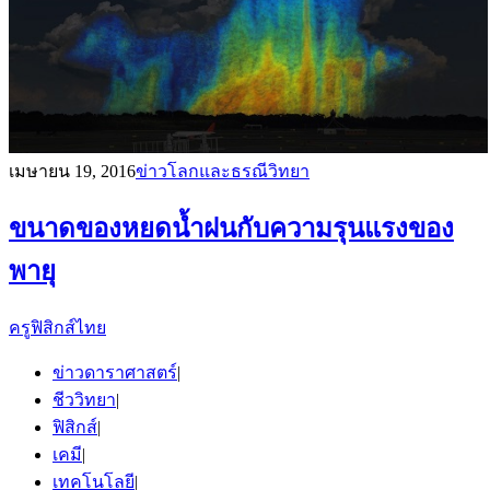
เมษายน 19, 2016
ข่าวโลกและธรณีวิทยา
ขนาดของหยดน้ำฝนกับความรุนแรงของ
พายุ
ครูฟิสิกส์ไทย
ข่าวดาราศาสตร์
|
ชีววิทยา
|
ฟิสิกส์
|
เคมี
|
เทคโนโลยี
|