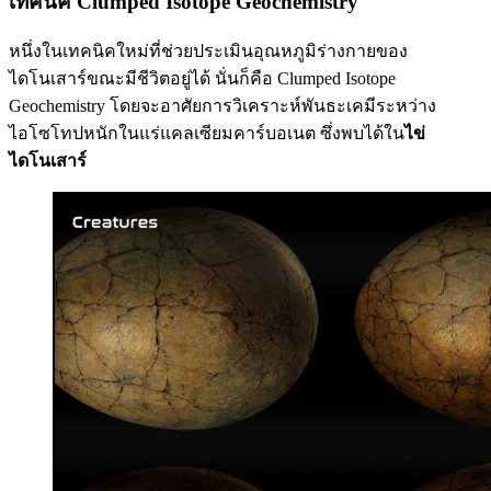
เทคนิค Clumped Isotope Geochemistry
หนึ่งในเทคนิคใหม่ที่ช่วยประเมินอุณหภูมิร่างกายของ
ไดโนเสาร์ขณะมีชีวิตอยู่ได้ นั่นก็คือ Clumped Isotope
Geochemistry โดยจะอาศัยการวิเคราะห์พันธะเคมีระหว่าง
ไอโซโทปหนักในแร่แคลเซียมคาร์บอเนต ซึ่งพบได้ใน
ไข่
ไดโนเสาร์