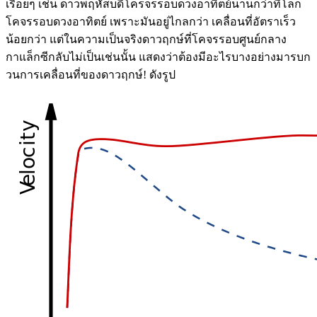
เรื่อยๆ เช่น ดาวพฤหัสบดีโครจรรอบดวงอาทิตย์นานกว่าที่โลก
โคจรรอบดวงอาทิตย์ เพราะมันอยู่ไกลกว่า เคลื่อนที่อัตราเร็ว
น้อยกว่า แต่ในความเป็นจริงดาวฤกษ์ที่โคจรรอบศูนย์กลาง
กาแล็กซีกลับไม่เป็นเช่นนั้น แสดงว่าต้องมีอะไรบางอย่างมารบก
วนการเคลื่อนที่ของดาวฤกษ์! ดังรูป