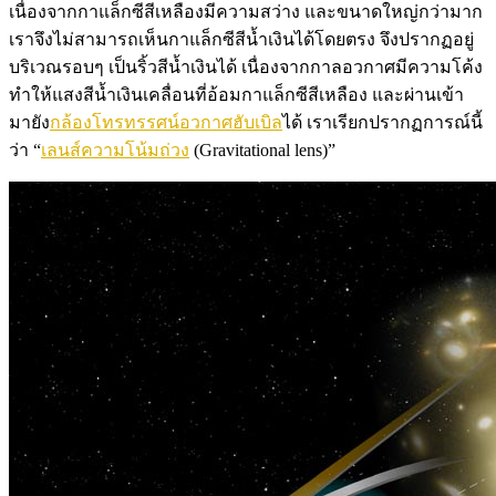
เนื่องจากกาแล็กซีสีเหลืองมีความสว่าง และขนาดใหญ่กว่ามาก
เราจึงไม่สามารถเห็นกาแล็กซีสีน้ำเงินได้โดยตรง จึงปรากฏอยู่
บริเวณรอบๆ เป็นริ้วสีน้ำเงินได้ เนื่องจากกาลอวกาศมีความโค้ง
ทำให้แสงสีน้ำเงินเคลื่อนที่อ้อมกาแล็กซีสีเหลือง และผ่านเข้า
มายัง
กล้องโทรทรรศน์อวกาศฮับเบิล
ได้ เราเรียกปรากฏการณ์นี้
ว่า “
เลนส์ความโน้มถ่วง
(Gravitational lens)”