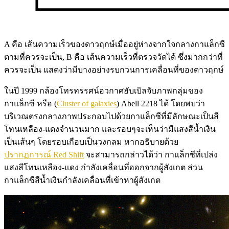
A คือ เส้นความเร็วของดาวฤกษ์เมื่ออยู่ห่างจากใจกลางกาแล็กซี
ตามที่ควรจะเป็น, B คือ เส้นความเร็วที่ตรวจวัดได้ ซึ่งมากกว่าที่
ควรจะเป็น แสดงว่ามีบางอย่างรบกวนการเคลื่อนที่ของดาวฤกษ์
ในปี 1999 กล้องโทรทรรศน์อวกาศฮับเบิลจับภาพกลุ่มของ
กาแล็กซี หรือ (
Cluster of galaxies
) Abell 2218 ได้ โดยพบว่า
บริเวณตรงกลางภาพประกอบไปด้วยกาแล็กซีที่มีลักษณะเป็นสี
โทนเหลือง-แดงจำนวนมาก และรอบๆจะเห็นว่ามีแสงสีน้ำเงิน
เป็นเส้นๆ โดยรอบเกือบเป็นวงกลม หากอธิบายด้วย
ปรากฏการณ์ Red Shift
จะสามารถกล่าวได้ว่า กาแล็กซีที่เปล่ง
แสงสีโทนเหลือง-แดง กำลังเคลื่อนที่ออกจากผู้สังเกต ส่วน
กาแล็กซีสีน้ำเงินกำลังเคลื่อนที่เข้าหาผู้สังเกต