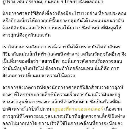
รูปร่าง เช่น ทรงกลม, ก้นหอย ฯ ได้อย่างนั้นตลอดมา
นักดาราศาสตร์ฟิสิกส์เชื่อว่าต้องมีอะไรบางอย่าง ที่ช่วยประคอง
หรือยึดเหนี่ยวให้ดาวฤกษ์นั้นเกาะกลุ่มกันได้ และแน่นอนว่ามัน
ต้องมีอิทธิพลและไปรบกวนแรงโน้มถ่วง ซึ่งทำหน้าที่ดึงดูดให้
ดาวฤกษ์ดึงดูดกันและกัน
เราไม่สามารถสังเกตการณ์สสารมืดได้ เพราะมันไม่ทำอันตร
กิริยากับแม่เหล็กไฟฟ้า (แสงชนิดต่าง ๆ) เหมือนวัตถุชนิดอื่นๆ จึง
เป็นที่มาของชื่อว่า “
สสารมืด
” ฉะนั้นการสังเกตหรือตรวจสอบ
ว่ามันมีอยู่จริงหรือไม่ ต้องกระทำโดยอ้อมแทน นั่นก็คือ การ
สังเกตการเปลี่ยนแปลงความโน้มถ่วง
จากการสังเกตการณ์ของนักดาราศาสตร์ฟิสิกส์ พบว่าดาวฤกษ์
ต่างๆ ที่โคจรรอบกาแล็กซีมีความเร็วเท่าๆกัน แม้ว่ามันจะอยู่
ห่างจากศูนย์กลางของกาแล็กซีต่างกันก็ตาม ซึ่งเป็นเรื่องที่ผิด
ปกติ เพราะไม่เป็นไปตาม
กฎของที่สามของเคปเลอร์
เนื่องจาก
ดาวฤกษ์ที่โคจรรอบมวลขนาดมหึมาที่อยู่กลางกาแล็กซี ยิ่งห่าง
ออกไปมากเท่าใด ความเร็วที่ใช้ในการเคลื่อนที่ควรจะน้อยลง