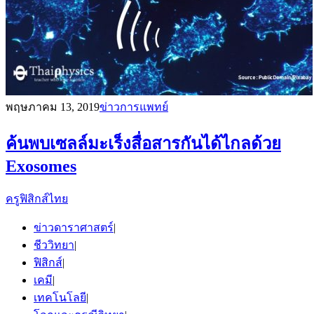
พฤษภาคม 13, 2019
ข่าวการแพทย์
ค้นพบเซลล์มะเร็งสื่อสารกันได้ไกลด้วย
Exosomes
ครูฟิสิกส์ไทย
ข่าวดาราศาสตร์
|
ชีววิทยา
|
ฟิสิกส์
|
เคมี
|
เทคโนโลยี
|