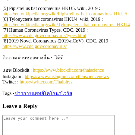
[5] Pipistrellus bat coronavirus HKU5. wiki, 2019 :
https://en.wikipedia.org/wiki/Pipistrellus_bat_coronavirus_HKU5
[6] Tylonycteris bat coronavirus HKU4. wiki, 2019 :
https://en.wikipedia.org/wiki/Tylonycteris_bat_coronavirus_HKU4
[7] Human Coronavirus Types. CDC, 2019 :
https://www.cdc.gov/coronavirus/types.html
[8] 2019 Novel Coronavirus (2019-nCoV). CDC, 2019 :
https://www.cdc.gov/coronavirus/
ติดตามผ่านช่องทางอื่น ๆ ได้ที่
แอพ Blockdit :
https://www.blockdit.com/thaiscience
Instagram :
https://www.instagram.com/thaisciencenews
Twitter :
https://twitter.com/Thaiphys
Tags
•
ข่าวการแพทย์
โคโรนาไวรัส
Leave a Reply