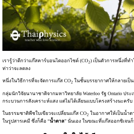
เรารู้ว่าดีกว่าแก๊สคาร์บอนไดออกไซด์ (CO
) เป็นตัวการหนึ่งที่
2
ท่าว่าจะลดลง
หนึ่งในวิธีการที่จะจัดการแก๊ส CO
ในชั้นบรรยากาศให้กลายเป็น
2
กลุ่มนักวิจัยนานาชาติจากมหาวิทยาลัย Waterloo รัฐ Ontario ปร
กระบวนการสังเคราะห์แสง แต่ไม่ได้เลียนแบบโครงสร้างนะครับ
ในธรรมชาติพืชใบเขียวจะเปลี่ยนแก๊ส CO
ในอากาศให้เป็นน้ำตาล
2
ในรูปสารเคมี ซึ่งก็คือ “
น้ำตาล
” นั่นเอง ในขณะที่แก๊สออกซิเจน